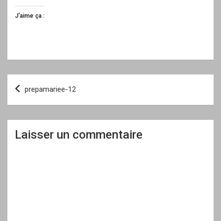
J’aime ça :
Navigation
prepamariee-12
de
l’article
Laisser un commentaire