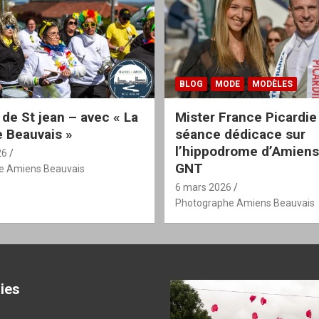
BLOG
MODE
MODÈLES
 de St jean – avec « La
Mister France Picardie
 Beauvais »
séance dédicace sur
l’hippodrome d’Amiens
26
GNT
e Amiens Beauvais
6 mars 2026
Photographe Amiens Beauvais
ies