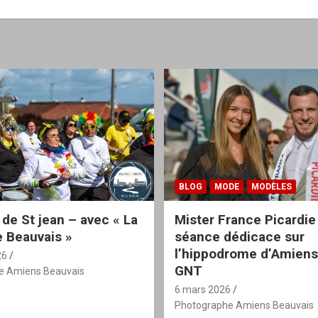
BLOG
MODE
MODÈLES
 de St jean – avec « La
Mister France Picardie
 Beauvais »
séance dédicace sur
l’hippodrome d’Amiens
26
GNT
e Amiens Beauvais
6 mars 2026
Photographe Amiens Beauvais