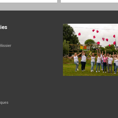
ies
lissier
iques