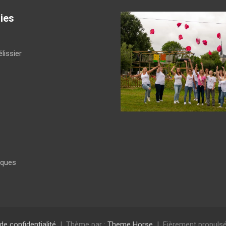
ies
lissier
iques
 de confidentialité
Thème par :
Theme Horse
Fièrement propulsé