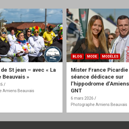
BLOG
MODE
MODÈLES
 de St jean – avec « La
Mister France Picardie
 Beauvais »
séance dédicace sur
l’hippodrome d’Amiens
26
GNT
e Amiens Beauvais
6 mars 2026
Photographe Amiens Beauvais