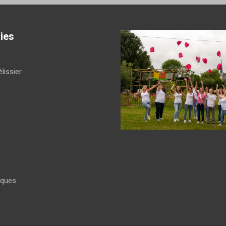
ies
lissier
iques