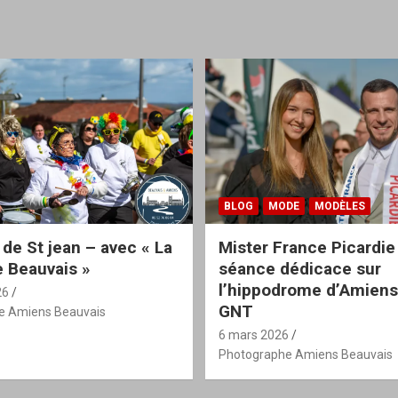
BLOG
MODE
MODÈLES
 de St jean – avec « La
Mister France Picardie
 Beauvais »
séance dédicace sur
l’hippodrome d’Amiens
26
GNT
e Amiens Beauvais
6 mars 2026
Photographe Amiens Beauvais