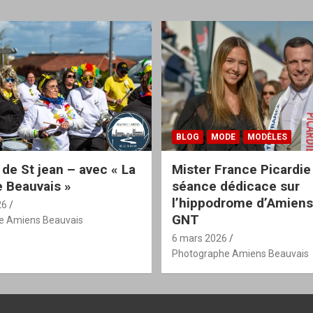
BLOG
MODE
MODÈLES
 de St jean – avec « La
Mister France Picardie
 Beauvais »
séance dédicace sur
l’hippodrome d’Amiens
26
GNT
e Amiens Beauvais
6 mars 2026
Photographe Amiens Beauvais