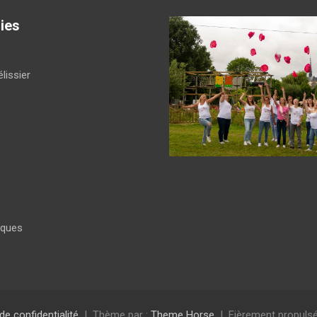
ies
lissier
iques
 de confidentialité
Thème par :
Theme Horse
Fièrement propulsé