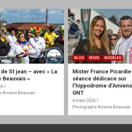
BLOG
MODE
MODÈLES
 de St jean – avec « La
Mister France Picardie
 Beauvais »
séance dédicace sur
l’hippodrome d’Amiens
26
GNT
e Amiens Beauvais
6 mars 2026
Photographe Amiens Beauvais