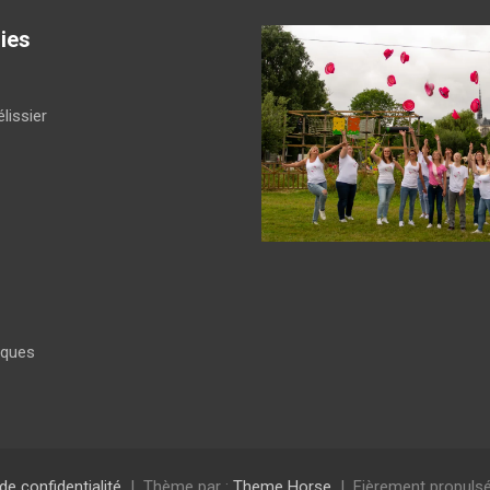
ies
lissier
iques
 de confidentialité
Thème par :
Theme Horse
Fièrement propulsé