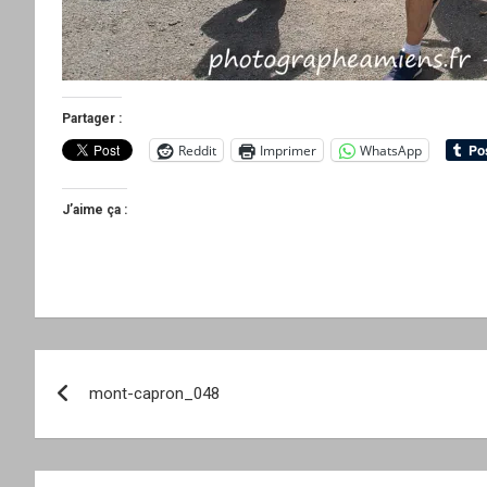
Partager :
Reddit
Imprimer
WhatsApp
J’aime ça :
Navigation
mont-capron_048
de
l’article