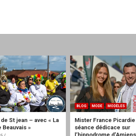
BLOG
MODE
MODÈLES
 de St jean – avec « La
Mister France Picardie
 Beauvais »
séance dédicace sur
l’hippodrome d’Amiens
26