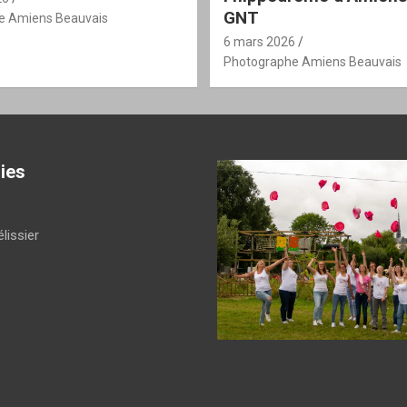
GNT
e Amiens Beauvais
6 mars 2026
Photographe Amiens Beauvais
ies
lissier