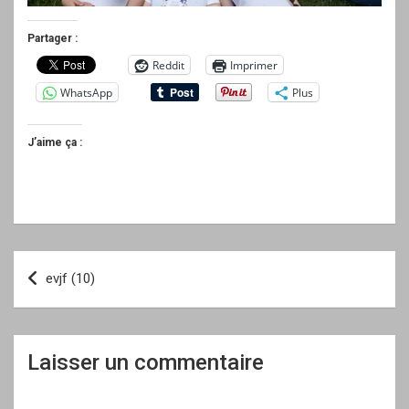
Partager :
Reddit
Imprimer
WhatsApp
Plus
J’aime ça :
Navigation
evjf (10)
de
l’article
Laisser un commentaire