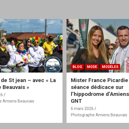
BLOG
MODE
MODÈLES
 de St jean – avec « La
Mister France Picardie
 Beauvais »
séance dédicace sur
l’hippodrome d’Amiens
26
GNT
e Amiens Beauvais
6 mars 2026
Photographe Amiens Beauvais