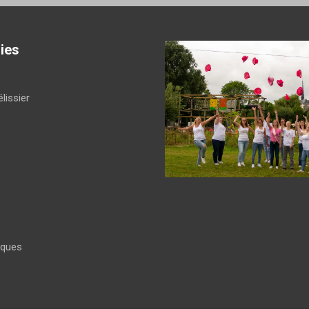
ies
lissier
iques