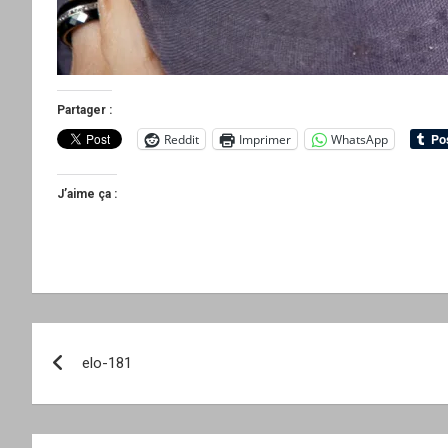
Partager :
Reddit
Imprimer
WhatsApp
J’aime ça :
Navigation
elo-181
de
l’article