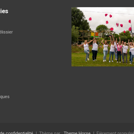
ies
lissier
iques
 de confidentialité
Thème par :
Theme Horse
Fièrement propulsé