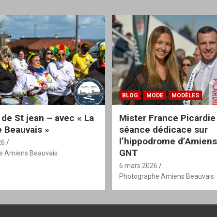
BLOG
MODE
MODÈLES
 de St jean – avec « La
Mister France Picardie
 Beauvais »
séance dédicace sur
l’hippodrome d’Amiens
26
GNT
e Amiens Beauvais
6 mars 2026
Photographe Amiens Beauvais