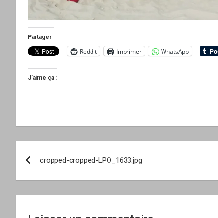
Partager :
Reddit
Imprimer
WhatsApp
J’aime ça :
Navigation
cropped-cropped-LPO_1633.jpg
de
l’article