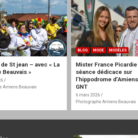
BLOG
MODE
MODÈLES
 de St jean – avec « La
Mister France Picardie
 Beauvais »
séance dédicace sur
l’hippodrome d’Amiens
26
GNT
e Amiens Beauvais
6 mars 2026
Photographe Amiens Beauvais