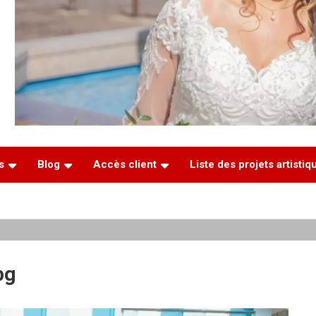
s
Blog
Accès client
Liste des projets artisti
pg