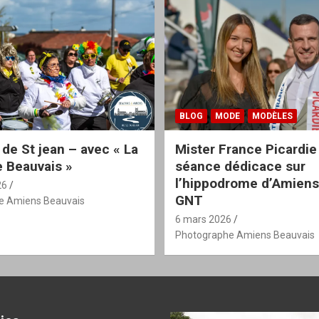
BLOG
MODE
MODÈLES
 de St jean – avec « La
Mister France Picardie
 Beauvais »
séance dédicace sur
l’hippodrome d’Amiens
26
GNT
e Amiens Beauvais
6 mars 2026
Photographe Amiens Beauvais