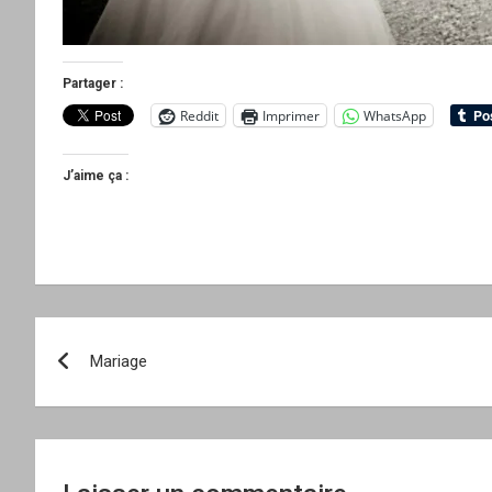
Partager :
Reddit
Imprimer
WhatsApp
J’aime ça :
Navigation
Mariage
de
l’article