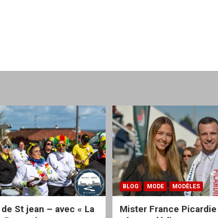
BLOG
MODE
MODÈLES
 de St jean – avec « La
Mister France Picardie