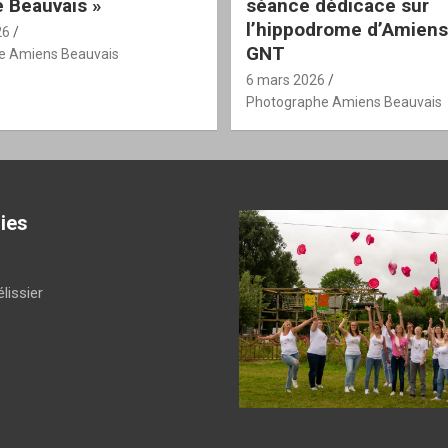
 Beauvais »
séance dédicace sur
l’hippodrome d’Amiens
26
GNT
e Amiens Beauvais
6 mars 2026
Photographe Amiens Beauvais
ies
lissier