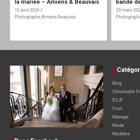
la mariée – Amiens & Beauvais
bande de
15 avril 2026
29 mars 20
Photographe Amiens Beauvais
Photograph
Catégor
Blog
Christophe Pé
EVJF
Foot
Mariage
Mode
Modèles