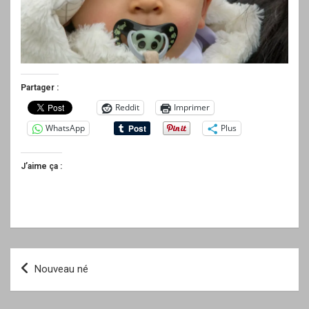
Partager :
Reddit
Imprimer
WhatsApp
Plus
J’aime ça :
Navigation
Nouveau né
de
l’article