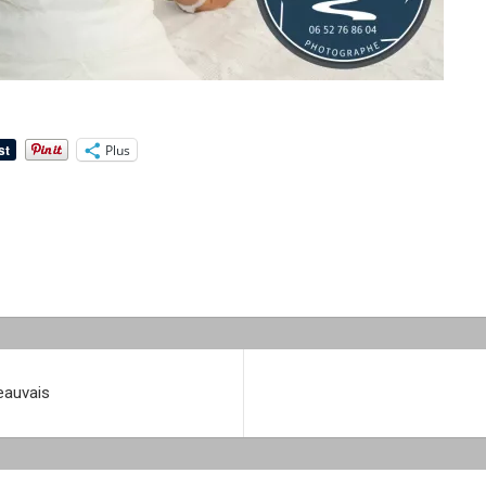
Plus
eauvais