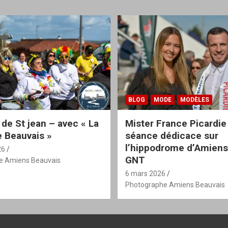
BLOG
MODE
MODÈLES
 de St jean – avec « La
Mister France Picardie
 Beauvais »
séance dédicace sur
l’hippodrome d’Amiens
26
GNT
e Amiens Beauvais
6 mars 2026
Photographe Amiens Beauvais