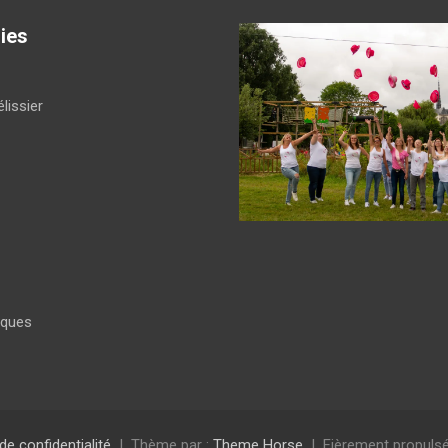
ies
lissier
iques
 de confidentialité
Thème par :
Theme Horse
Fièrement propulsé