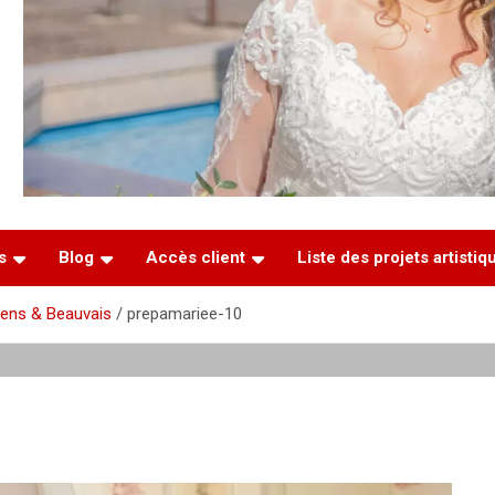
s
Blog
Accès client
Liste des projets artisti
iens & Beauvais
prepamariee-10